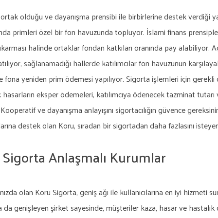
ortak olduğu ve dayanışma prensibi ile birbirlerine destek verdiği yap
da primleri özel bir fon havuzunda topluyor. İslami finans prensip
çıkarması halinde ortaklar fondan katkıları oranında pay alabiliyor. 
atılıyor, sağlanamadığı hallerde katılımcılar fon havuzunun karşılay
e fona yeniden prim ödemesi yapılıyor. Sigorta işlemleri için gerekli
 hasarların eksper ödemeleri, katılımcıya ödenecek tazminat tutarı
.Kooperatif ve dayanışma anlayışını sigortacılığın güvence gereksinim
larına destek olan Koru, sıradan bir sigortadan daha fazlasını istey
 Sigorta Anlaşmalı Kurumlar
ızda olan Koru Sigorta, geniş ağı ile kullanıcılarına en iyi hizmeti s
 da genişleyen şirket sayesinde, müşteriler kaza, hasar ve hastalı