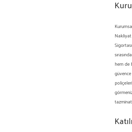
Kuru
Kurumsal
Nakliyat 
Sigortası
sırasında
hem de bü
güvence i
poliçeler
görmeniz
tazminat 
Katıl