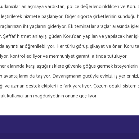
Kullanıcılar anlaşmaya vardıktan, poliçe değerlendirildikten ve Koru 
leştirilerek hizmete başlanıyor. Diğer sigorta şirketlerinin sunduğu h
araçlarınızın ihtiyaçlarını gideriyor. Ek teminatlar araçlar arasında i
r. Şeffaf hizmet anlayışı güden Koru'dan yapılan ve yapılacak her işle
 ayrıntılar öğrenilebiliyor. Her türlü görüş, şikayet ve öneri Koru ta
iyor, kontrol ediliyor ve memnuniyet garanti altında tutuluyor.
her alanında karşılaştığı risklere güvenle göğüs germek isteyenlerin
n avantajlarını da taşıyor. Dayanışmanın gücüyle evinizi, iş yerleriniz
ğı ve uzman destek ekipleri ile fark yaratıyor. Çözüm odaklı sistem
arak kullanıcıların mağduriyetinin önüne geçiliyor.