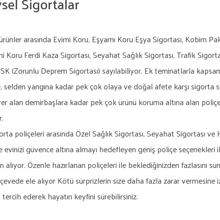
sel Sigortalar
 ürünler arasında Evimi Koru, Eşyamı Koru Eşya Sigortası, Kobim Pa
ni Koru Ferdi Kaza Sigortası, Seyahat Sağlık Sigortası, Trafik Sigor
K (Zorunlu Deprem Sigortası) sayılabiliyor. Ek teminatlarla kapsamı g
 selden yangına kadar pek çok olaya ve doğal afete karşı sigorta s
yer alan demirbaşlara kadar pek çok ürünü koruma altına alan poliçele
r.
rta poliçeleri arasında Özel Sağlık Sigortası, Seyahat Sigortası ve 
ve evinizi güvence altına almayı hedefleyen geniş poliçe seçenekleri 
an alıyor. Özenle hazırlanan poliçeleri ile beklediğinizden fazlasını sun
çevede ele alıyor Kötü sürprizlerin size daha fazla zarar vermesine 
i tercih ederek hayatın keyfini sürebilirsiniz.