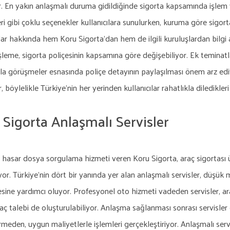
or. En yakın anlaşmalı duruma gidildiğinde sigorta kapsamında işlem y
i gibi çoklu seçenekler kullanıcılara sunulurken, kuruma göre sigorta 
r hakkında hem Koru Sigorta'dan hem de ilgili kuruluşlardan bilgi ala
şleme, sigorta poliçesinin kapsamına göre değişebiliyor. Ek teminatl
la görüşmeler esnasında poliçe detayının paylaşılması önem arz ediy
r, böylelikle Türkiye'nin her yerinden kullanıcılar rahatlıkla diledikler
 Sigorta Anlaşmalı Servisler
 hasar dosya sorgulama hizmeti veren Koru Sigorta, araç sigortası ür
r. Türkiye'nin dört bir yanında yer alan anlaşmalı servisler, düşük m
esine yardımcı oluyor. Profesyonel oto hizmeti vadeden servisler, ar
aç talebi de oluşturulabiliyor. Anlaşma sağlanması sonrası servisle
rmeden, uygun maliyetlerle işlemleri gerçekleştiriyor. Anlaşmalı serv