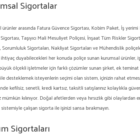
msal Sigortalar
 ürünler arasında Fatura Güvence Sigortası, Kobim Paket, İş yerimi
Sigortası, Taşıyıcı Mali Mesuliyet Poliçesi, İnşaat Tüm Riskler Sigor
, Sorumluluk Sigortaları, Nakliyat Sigortaları ve Mühendislik poliçele
 ihtiyaç duyabilecekleri her konuda poliçe sunan kurumsal ürünler, i
yük ölçekli işletmeler için farklı çözümler sunan şirket, ek teminat
le desteklemek isteyenlerin seçimi olan sistem, içinizin rahat etmes
inde kefilsiz, senetli, kredi kartsız, taksitli satışlarınız kolaylıkla g
 mümkün kılınıyor. Doğal afetlerden veya hırsızlık gibi olaylardan e
sistemiyle çalışan sigorta ile işinizi sansa bırakmayın.
ım Sigortaları