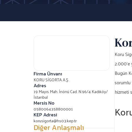
Kor
Koru Sigo
2.000’e 
Bugün Kor
Firma Ünvanı
KORU SİGORTA A.Ş.
sorumlu 
Adres
19 Mayıs Mah. İnönü Cad. N.96/4 Kadıköy/
hizmeti 
İstanbul
Mersis No
Koru
0580064358800001
KEP Adresi
korusigorta@hs03.kep.tr
Diğer Anlaşmalı