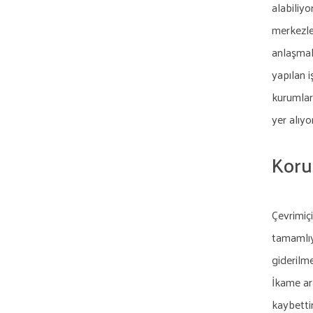
alabiliy
merkezler
anlaşmala
yapılan i
kurumlar
yer alıyo
Koru
Çevrimiçi
tamamlıyo
giderilm
İkame ar
kaybetti