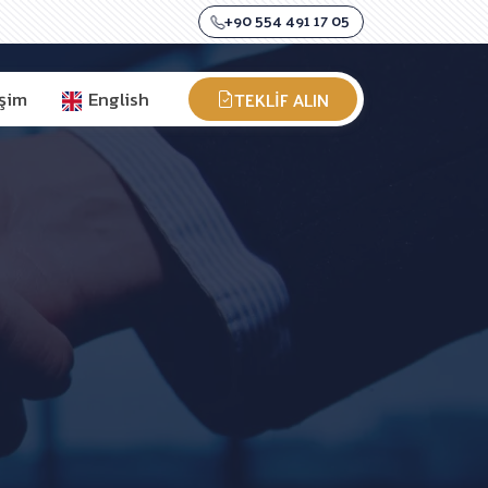
+90 554 491 17 05
TEKLIF ALIN
işim
English