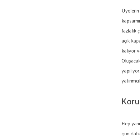
Üyelerin 
kapsamın
fazlalık 
açık kap
kalıyor v
Oluşacak
yapılıyor
yatırımcı
Koru
Hep yanın
gün daha