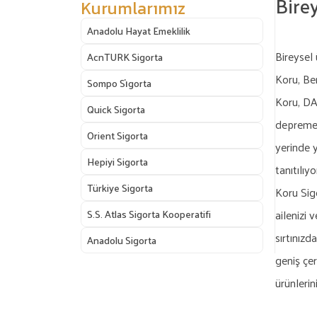
Birey
Kurumlarımız
Anadolu Hayat Emeklilik
Bireysel
AcnTURK Sigorta
Koru, Be
Sompo Si̇gorta
Koru, DAS
Quick Sigorta
depreme,
Orient Sigorta
yerinde 
Hepiyi Sigorta
tanıtılıyo
Türkiye Sigorta
Koru Sigo
S.S. Atlas Sigorta Kooperatifi
ailenizi 
sırtınızd
Anadolu Sigorta
geniş çer
ürünlerin